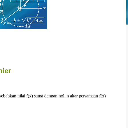
nier
yebabkan nilai f(x) sama dengan nol. n akar persamaan f(x)