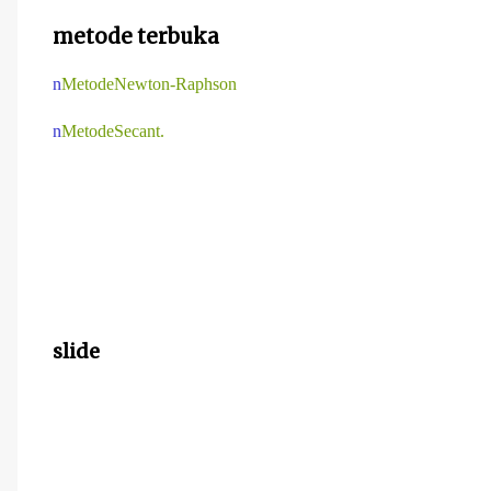
metode terbuka
n
MetodeNewton-Raphson
n
MetodeSecant.
slide