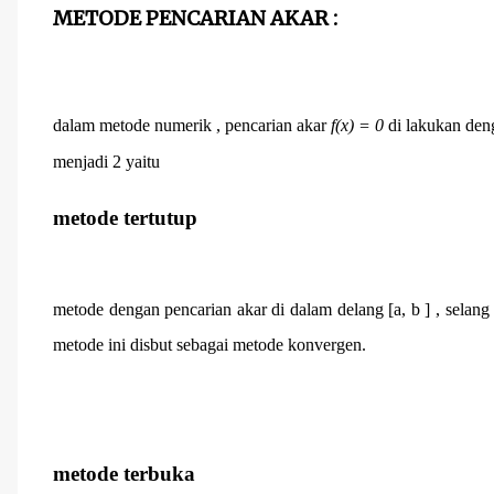
METODE PENCARIAN AKAR :
dalam metode numerik , pencarian akar
f(x) = 0
di lakukan deng
menjadi 2 yaitu
metode tertutup
metode dengan pencarian akar di dalam delang [a, b ] , selang [
metode ini disbut sebagai metode konvergen.
metode terbuka