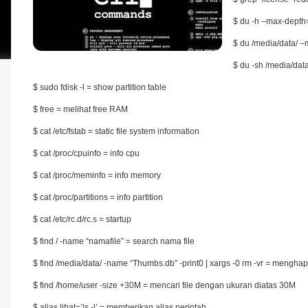
$ du -h –max-depth=
$ du /media/data/ –
$ du -sh /media/dat
$ sudo fdisk -l = show partition table
$ free = melihat free RAM
$ cat /etc/fstab = static file system information
$ cat /proc/cpuinfo = info cpu
$ cat /proc/meminfo = info memory
$ cat /proc/partitions = info partition
$ cat /etc/rc.d/rc.s = startup
$ find / -name “namafile” = search nama file
$ find /media/data/ -name “Thumbs.db” -print0 | xargs -0 rm -vr = mengha
$ find /home/user -size +30M = mencari file dengan ukuran diatas 30M
$ alias lihat=’ls -l’ = memberikan alias perintah