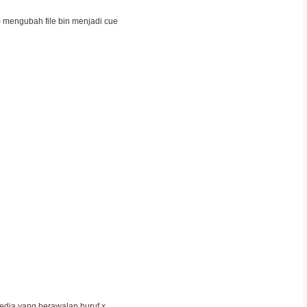
 = mengubah file bin menjadi cue
rsedia yang berawalan huruf x