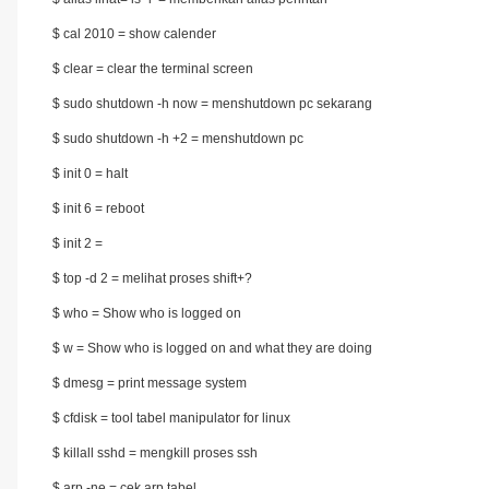
$ cal 2010 = show calender
$ clear = clear the terminal screen
$ sudo shutdown -h now = menshutdown pc sekarang
$ sudo shutdown -h +2 = menshutdown pc
$ init 0 = halt
$ init 6 = reboot
$ init 2 =
$ top -d 2 =
melihat proses shift+?
$ who = Show who is logged on
$ w = Show who is logged on and what they are doing
$ dmesg = print message system
$ cfdisk = tool tabel manipulator for linux
$ killall sshd = mengkill proses ssh
$ arp -ne = cek arp tabel