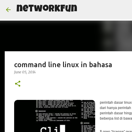
networkFun
command line linux in bahasa
June 05, 2014
perintah dasar linu
dari hanya perinta
perintah dasar hing
beberpa list di baw
$ grep “license” rea