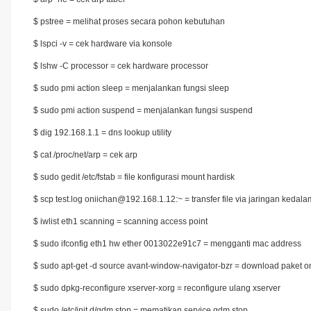
$ pstree = melihat proses secara pohon kebutuhan
$ lspci -v = cek hardware via konsole
$ lshw -C processor = cek hardware processor
$ sudo pmi action sleep = menjalankan fungsi sleep
$ sudo pmi action suspend = menjalankan fungsi suspend
$ dig 192.168.1.1 = dns lookup utility
$ cat /proc/net/arp = cek arp
$ sudo gedit /etc/fstab = file konfigurasi mount hardisk
$ scp test.log oniichan@192.168.1.12:~ = transfer file via jaringan kedala
$ iwlist eth1 scanning = scanning access point
$ sudo ifconfig eth1 hw ether 0013022e91c7 = mengganti mac address
$ sudo apt-get -d source avant-window-navigator-bzr = download paket only
$ sudo dpkg-reconfigure xserver-xorg = reconfigure ulang xserver
$ sudo /etc/init.d/gdm stop = mematikan service gdm stop