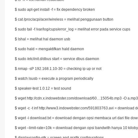
$ sudo apt-get install -f = fix dependency broken
$ cat /proc/acpi/acer/wireless = melihat penggunaan button
$ sudo tail -f /var/log/cups/error_log = melihat error pada service cups
$ lshal = melihat hal daemon usb
$ sudo hald = mengaktifkan hald daemon
$ sudo /etc/init.d/dbus start = service dbus daemon
$ nmap -sP 192.168.1.10-30 = checking ip up or not
$ watch lsusb = execute a program periodically
$ speaker-test 1.0.12 = test sound
$ wget http://cdn.x.indowebster.com/download/60…15054b.mp3 -O a.mp3
$ wget -c -t inf http://www3.indowebster.com/591803763.avi = download den
$ wget -i download.txt = download dengan opsi membaca url dari file dow
$ wget –limit-rate=10k = download dengan opsi bandwith hanya 10 kiloby
$ displayconfig-gtk = screen and grafik configurations