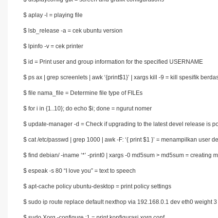
$ aplay -l = playing file
$ lsb_release -a = cek ubuntu version
$ lpinfo -v = cek printer
$ id = Print user and group information for the specified USERNAME
$ ps ax | grep screenlets | awk ‘{print$1}’ | xargs kill -9 = kill spesifik be
$ file nama_file = Determine file type of FILEs
$ for i in {1..10}; do echo $i; done = ngurut nomer
$ update-manager -d = Check if upgrading to the latest devel release is p
$ cat /etc/passwd | grep 1000 | awk -F: ‘{ print $1 }’ = menampilkan user
$ find debian/ -iname ‘*’ -print0 | xargs -0 md5sum > md5sum = creating
$ espeak -s 80 “I love you” = text to speech
$ apt-cache policy ubuntu-desktop = print policy settings
$ sudo ip route replace default nexthop via 192.168.0.1 dev eth0 weight 
$ sudo Xorg -configure :1 = print konfigurasi xorg.conf