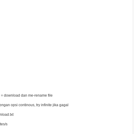
 = download dan me-rename file
gan opsi continous, try infinite jika gagal
nload.txt
tes/s