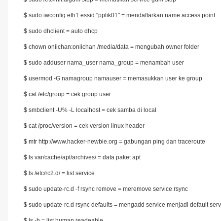
$ sudo iwconfig eth1 essid “pptik01″ = mendaftarkan name access point
$ sudo dhclient = auto dhcp
$ chown oniichan:oniichan /media/data = mengubah owner folder
$ sudo adduser nama_user nama_group = menambah user
$ usermod -G namagroup namauser = memasukkan user ke group
$ cat /etc/group = cek group user
$ smbclient -U% -L localhost = cek samba di local
$ cat /proc/version = cek version linux header
$ mtr http://www.hacker-newbie.org = gabungan ping dan traceroute
$ ls var/cache/apt/archives/ = data paket apt
$ ls /etc/rc2.d/ = list service
$ sudo update-rc.d -f rsync remove = meremove service rsync
$ sudo update-rc.d rsync defaults = mengadd service menjadi default serv
$ ls -h = list human readeable