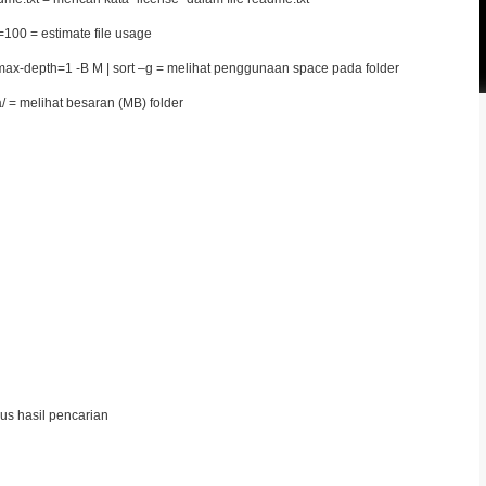
100 = estimate file usage
max-depth=1 -B M | sort –g = melihat penggunaan space pada folder
a/ = melihat besaran (MB) folder
pus hasil pencarian