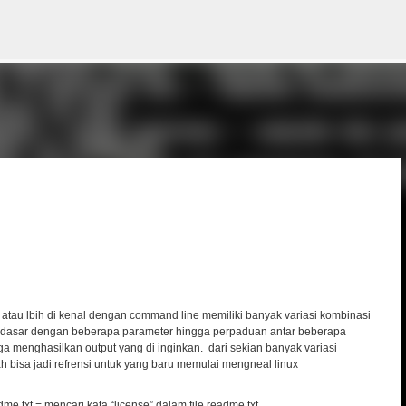
Skip to main content
x atau lbih di kenal dengan command line memiliki banyak variasi kombinasi
h dasar dengan beberapa parameter hingga perpaduan antar beberapa
ga menghasilkan output yang di inginkan. dari sekian banyak variasi
ah bisa jadi refrensi untuk yang baru memulai mengneal linux
dme.txt = mencari kata “license” dalam file readme.txt