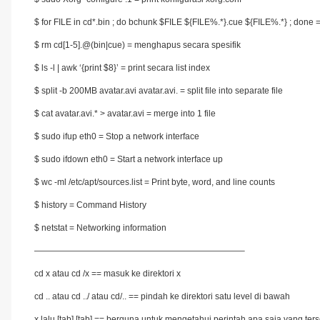
$ for FILE in cd*.bin ; do bchunk $FILE ${FILE%.*}.cue ${FILE%.*} ; done
$ rm cd[1-5].@(bin|cue) = menghapus secara spesifik
$ ls -l | awk ‘{print $8}’ = print secara list index
$ split -b 200MB avatar.avi avatar.avi. = split file into separate file
$ cat avatar.avi.* > avatar.avi = merge into 1 file
$ sudo ifup eth0 = Stop a network interface
$ sudo ifdown eth0 = Start a network interface up
$ wc -ml /etc/apt/sources.list = Print byte, word, and line counts
$ history = Command History
$ netstat = Networking information
————————————————————————–
cd x atau cd /x == masuk ke direktori x
cd .. atau cd ../ atau cd/.. == pindah ke direktori satu level di bawah
x lalu [tab] [tab] == berguna untuk mengetahui perintah apa saja yang te