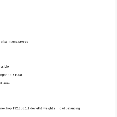
rdasarkan nama proses
ossible
 dengan UID 1000
 md5sum
3 nexthop 192.168.1.1 dev eth1 weight 2 = load balancing