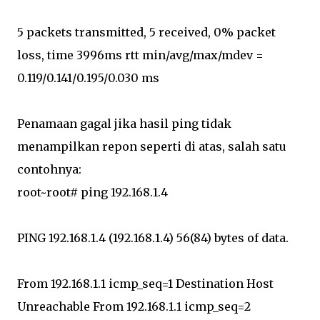
5 packets transmitted, 5 received, 0% packet
loss, time 3996ms rtt min/avg/max/mdev =
0.119/0.141/0.195/0.030 ms
Penamaan gagal jika hasil ping tidak
menampilkan repon seperti di atas, salah satu
contohnya:
root~root# ping 192.168.1.4
PING 192.168.1.4 (192.168.1.4) 56(84) bytes of data.
From 192.168.1.1 icmp_seq=1 Destination Host
Unreachable From 192.168.1.1 icmp_seq=2