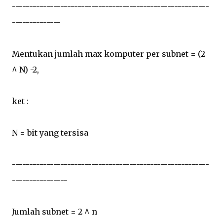
---------------------------------------------------------
--------------
Mentukan jumlah max komputer per subnet = (2
^ N) -2,
ket :
N = bit yang tersisa
---------------------------------------------------------
----------------
Jumlah subnet = 2 ^ n