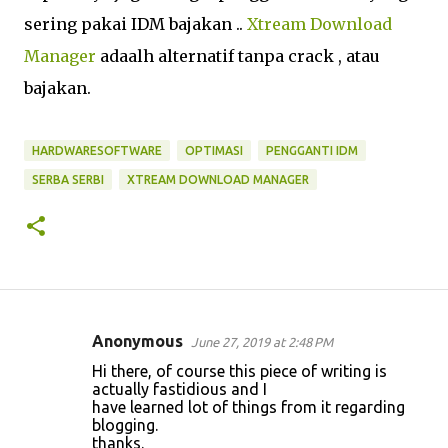
sering pakai IDM bajakan ..
Xtream Download
Manager
adaalh alternatif tanpa crack , atau
bajakan.
HARDWARESOFTWARE
OPTIMASI
PENGGANTI IDM
SERBA SERBI
XTREAM DOWNLOAD MANAGER
Anonymous
June 27, 2019 at 2:48 PM
C
Hi there, of course this piece of writing is
o
actually fastidious and I
have learned lot of things from it regarding
m
blogging.
m
thanks.