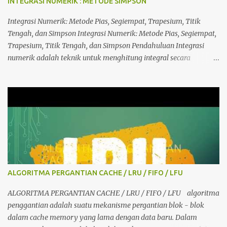
INTEGRASI NUMERIK : METODE SIMPSON
nilai suatu fungsi pada titik tertentu. Ada beberapa cara untuk
melakukan interpolasi linier, di antaranya adalah dengan
Integrasi Numerik: Metode Pias, Segiempat, Trapesium, Titik
menggunakan rumus matematika dan tabel. Dalam hal ini, kita
Tengah, dan Simpson Integrasi Numerik: Metode Pias, Segiempat,
dapat menggunakan rumus interp...
Trapesium, Titik Tengah, dan Simpson Pendahuluan Integrasi
numerik adalah teknik untuk menghitung integral secara
pendekatan, terutama ketika integral tidak dapat diselesaikan
secara analitik. Artikel ini menjelaskan beberapa metode populer
termasuk metode Pias, Segiempat, Trapesium, Titik Tengah, dan
Simpson, serta cara menghitung galatnya. 5. Metode Simpson
Metode Simpson adalah metode integrasi numerik yang
menggunakan polinomial kuadrat untuk mendekati fungsi dalam
interval tertentu. Ada dua jenis utama: Metode Simpson 1/3 dan
Metode Simpson 3/8. Simpson 1/3 Rumus metode Simpson 1/3
adalah: I ≈ (Δx / 3) [f(x 0 ) + 4∑ f(x ganjil ) + 2∑ f(x genap ) + f(x n
ALGORITMA PERGANTIAN CACHE / LRU / FIFO / LFU
)] Simpson 3/8 Rum...
ALGORITMA PERGANTIAN CACHE / LRU / FIFO / LFU algoritma
penggantian adalah suatu mekanisme pergantian blok - blok
dalam cache memory yang lama dengan data baru. Dalam