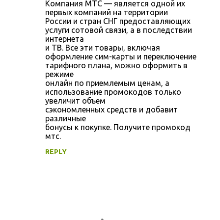
Компания МТС — является одной их
первых компаний на территории
России и стран СНГ предоставляющих
услуги сотовой связи, а в последствии
интернета
и ТВ. Все эти товары, включая
оформление сим-карты и переключение
тарифного плана, можно оформить в
режиме
онлайн по приемлемым ценам, а
использование промокодов только
увеличит объем
сэкономленных средств и добавит
различные
бонусы к покупке. Получите промокод
мтс.
REPLY