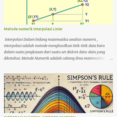
Metode numerik Interpolasi Linier
Interpolasi Dalam bidang matematika analisis numeris ,
interpolasi adalah metode menghasilkan titik-titik data baru
dalam suatu jangkauan dari suatu set diskret data-data yang
diketahui. Metode Numerik adalah cabang ilmu matematika
yang mempelajari teknik-teknik numerik untuk menyelesaikan
masalah matematika yang kompleks. Dalam metode numerik,
interpolasi linier merupakan salah satu teknik yang sering
digunakan untuk mencari nilai suatu fungsi pada titik tertentu
yang belum diketahui. Interpolasi linier adalah metode untuk
memperkirakan nilai suatu fungsi pada titik tertentu yang belum
diketahui dengan menggunakan dua atau lebih nilai dari fungsi
tersebut pada titik yang diketahui. Metode ini sangat berguna jika
kita memiliki data yang terbatas namun ingin memperkirakan