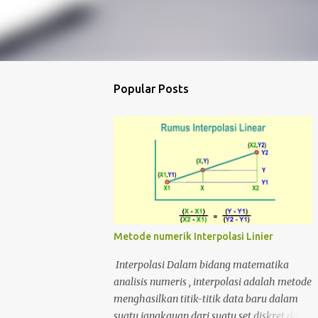
Popular Posts
Metode numerik Interpolasi Linier
Interpolasi Dalam bidang matematika
analisis numeris , interpolasi adalah metode
menghasilkan titik-titik data baru dalam
suatu jangkauan dari suatu set diskret data-