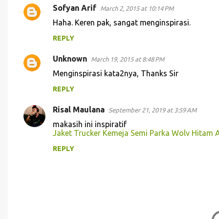
Sofyan Arif
March 2, 2015 at 10:14 PM
C
Haha. Keren pak, sangat menginspirasi.
o
REPLY
m
m
Unknown
March 19, 2015 at 8:48 PM
e
Menginspirasi kata2nya, Thanks Sir
n
REPLY
t
s
Risal Maulana
September 21, 2019 at 3:59 AM
makasih ini inspiratif
Jaket Trucker Kemeja Semi Parka Wolv Hitam 
REPLY