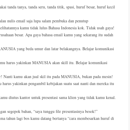
i tanda tanya, tanda seru, tanda titik, spasi, huruf besar, huruf kecil
kalau nulis email saja lupa salam pembuka dan penutup
kelihatannya kamu tidak lulus Bahasa Indonesia kok. Tidak usah gaya!
usahaan besar. Apa gaya bahasa email kamu yang sekarang itu sudah
ANUSIA yang beda umur dan latar belakangnya. Belajar komunikasi
 kamu harus yakinkan MANUSIA akan skill itu. Belajar komunikasi
ar! Nanti kamu akan jual skil itu pada MANUSIA, bukan pada mesin!
 harus yakinkan pengambil kebijakan suatu saat nanti dan mereka itu
kamu diutus kantor untuk presentasi sama klien yang tidak kamu kenal.
ngan segepok bahan, “saya tunggu file presentasinya besok!”
Lima tahun lagi bos kamu datang bertanya “cara membesarkan huruf di