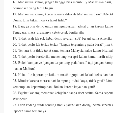
16. Mahasiswa senior, jangan bangga bisa membully Mahasiswa baru, t
perusahaan yang lebih bagus
17. Mahasiswa senior, keren rasanya ditakuti Mahasiswa baru? JAN
Dunia. Bisa bikin mereka takut tidak?
18. Bangga bisa demo untuk mengundurkan jadwal ujian karena kamu 
Tenggara, masa’ urusannya cetek-cetek begitu sih?!
19. Tidak usah lah sok hebat demo nyuruh SBY berani sama Amerika 
20. Tidak perlu lah teriak-teriak “jangan tergantung pada barat” jika 
21. Tentara kita tidak takut sama tentara Malaysia kalau kamu bisa 
22. Tidak perlu beretorika menentang korupsi kalau kamu masih nitip
23. Boleh kampanye “jangan tergantung pada barat” tapi jangan kam
buatan Madiun?!
24. Kalau file laporan praktikum masih ngopi dari kakak kelas dan hany
25. Minder karena merasa dari kampung, tidak kaya, tidak gaul? Lim
kemampuan kepemimpinan. Bukan karena kaya dan gaul!
26. Pejabat kadang membuat kebijakan tanpa riset serius. Sama sep
Wikipedia
27. DPR kadang studi banding untuk jalan-jalan doang. Sama seperti m
laporan sama temannya