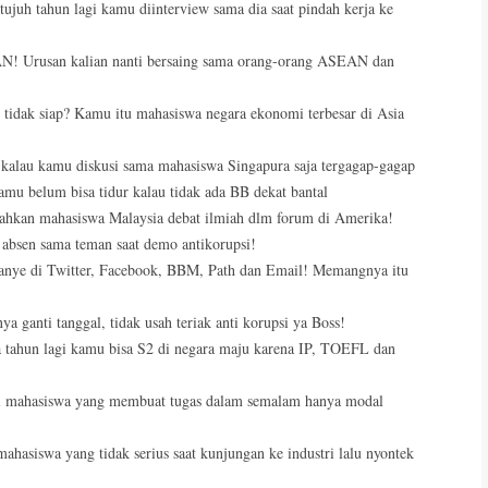
ujuh tahun lagi kamu diinterview sama dia saat pindah kerja ke
GAN! Urusan kalian nanti bersaing sama orang-orang ASEAN dan
tidak siap? Kamu itu mahasiswa negara ekonomi terbesar di Asia
kalau kamu diskusi sama mahasiswa Singapura saja tergagap-gagap
kamu belum bisa tidur kalau tidak ada BB dekat bantal
kalahkan mahasiswa Malaysia debat ilmiah dlm forum di Amerika!
 absen sama teman saat demo antikorupsi!
panye di Twitter, Facebook, BBM, Path dan Email! Memangnya itu
a ganti tanggal, tidak usah teriak anti korupsi ya Boss!
a tahun lagi kamu bisa S2 di negara maju karena IP, TOEFL dan
erti mahasiswa yang membuat tugas dalam semalam hanya modal
ahasiswa yang tidak serius saat kunjungan ke industri lalu nyontek