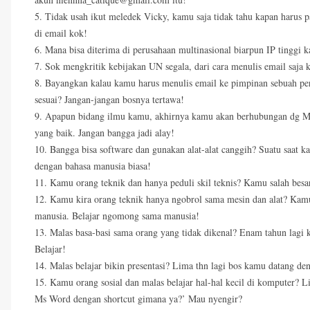
5. Tidak usah ikut meledek Vicky, kamu saja tidak tahu kapan harus paka
di email kok!
6. Mana bisa diterima di perusahaan multinasional biarpun IP tinggi 
7. Sok mengkritik kebijakan UN segala, dari cara menulis email saja 
8. Bayangkan kalau kamu harus menulis email ke pimpinan sebuah per
sesuai? Jangan-jangan bosnya tertawa!
9. Apapun bidang ilmu kamu, akhirnya kamu akan berhubungan dg M
yang baik. Jangan bangga jadi alay!
10. Bangga bisa software dan gunakan alat-alat canggih? Suatu saat
dengan bahasa manusia biasa!
11. Kamu orang teknik dan hanya peduli skil teknis? Kamu salah bes
12. Kamu kira orang teknik hanya ngobrol sama mesin dan alat? Kamu
manusia. Belajar ngomong sama manusia!
13. Malas basa-basi sama orang yang tidak dikenal? Enam tahun lagi 
Belajar!
14. Malas belajar bikin presentasi? Lima thn lagi bos kamu datang de
15. Kamu orang sosial dan malas belajar hal-hal kecil di komputer? 
Ms Word dengan shortcut gimana ya?’ Mau nyengir?