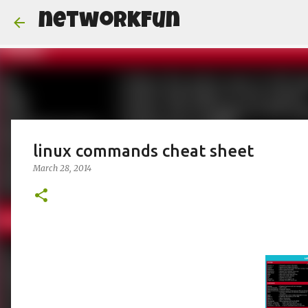
networkFun
linux commands cheat sheet
March 28, 2014
netw